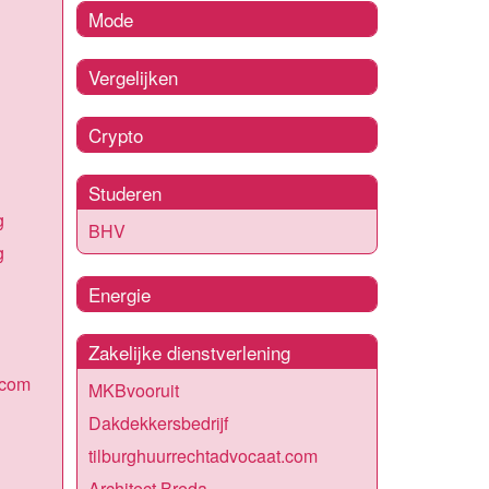
Mode
Vergelijken
Crypto
Studeren
g
BHV
g
Energie
Zakelijke dienstverlening
.com
MKBvooruit
Dakdekkersbedrijf
tilburghuurrechtadvocaat.com
Architect Breda