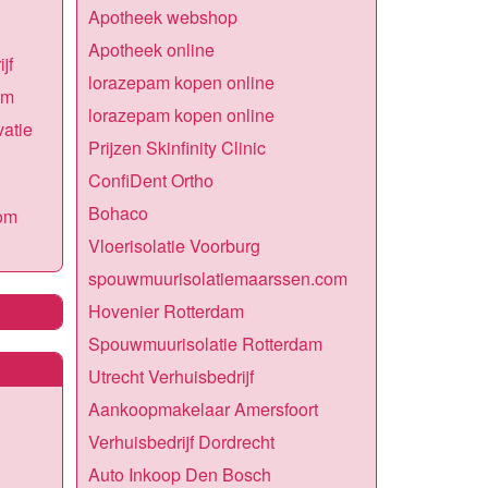
Apotheek webshop
Apotheek online
jf
lorazepam kopen online
om
lorazepam kopen online
atie
Prijzen Skinfinity Clinic
ConfiDent Ortho
Bohaco
om
Vloerisolatie Voorburg
spouwmuurisolatiemaarssen.com
Hovenier Rotterdam
Spouwmuurisolatie Rotterdam
Utrecht Verhuisbedrijf
Aankoopmakelaar Amersfoort
Verhuisbedrijf Dordrecht
Auto Inkoop Den Bosch