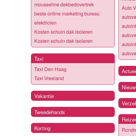
mousseline dekbedovertrek
Auto 
beste online marketing bureau
autov
elektricien
autoin
Kosten schuin dak isoleren
autov
Kosten schuin dak isoleren
autoin
autove
Taxi
Taxi Den Haag
Actue
Taxi Vreeland
Nieuw
Vakantie
Verze
Tweedehands
Reize
Korting
Rondr