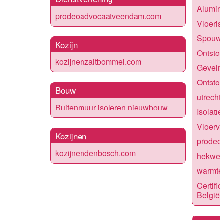
Alumin
prodeoadvocaatveendam.com
Vloeri
Spouwm
Kozijn
Ontsto
kozijnenzaltbommel.com
Gevelr
Ontsto
Bouw
utrech
Buitenmuur isoleren nieuwbouw
Isolat
Vloer
Kozijnen
prode
kozijnendenbosch.com
hekwe
warmt
Certif
België