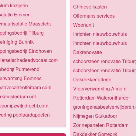
ium kozijnen
Chinese kasten
solatie Emmen
Offermans services
uurisolatie Maastricht
Woonunit
ppingsbedrijf Tilburg
Inrichten nieuwbouwhuis
einiging Bunnik
Inrichten nieuwbouwhuis
ppingsbedrijf Eindhoven
Dakrenovatie
tletselschadeadvocaat.com
schoorsteen renovatie Tilbur
iebedrijf Purmerend
schoorsteen renovatie Tilbur
verwarming Eemnes
Dakdekker offerte
oadvocaatrotterdam.com
Vloerverwarming Almere
rkamsterdam.net
Rotterdam Waterontharder
epompzwijndrecht.com
groningenasbestverwijderen
icering pootaardappelen
Nijmegen Stukadoor
Zonnepanelen Rotterdam
Dakdekker Gorredijk