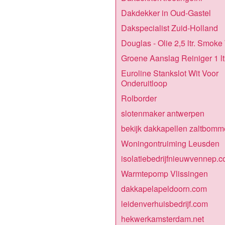
Dakdekker in Oud-Gastel
Dakspecialist Zuid-Holland
Douglas - Olie 2,5 ltr. Smoke
Groene Aanslag Reiniger 1 ltr
Euroline Stankslot Wit Voor
Onderuitloop
Rolborder
slotenmaker antwerpen
bekijk dakkapellen zaltbomm
Woningontruiming Leusden
isolatiebedrijfnieuwvennep.
Warmtepomp Vlissingen
dakkapelapeldoorn.com
leidenverhuisbedrijf.com
hekwerkamsterdam.net