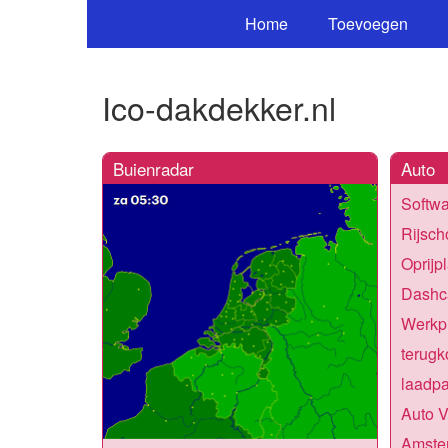
Home
Toevoegen
Ico-dakdekker.nl
Buienradar
Auto
Softwa
Rijsch
Oprijp
Dashc
Werkpl
terugk
laadpa
Auto 
Amste