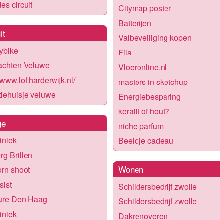
es circuit
Citymap poster
Batterijen
it
Valbeveiliging kopen
ybike
Fila
achten Veluwe
Vloeronline.nl
/www.loftharderwijk.nl/
masters in sketchup
iehuisje veluwe
Energiebesparing
keralit of hout?
ge
niche parfum
liniek
Beeldje cadeau
rg Brillen
Wonen
rn shoot
sist
Schildersbedrijf zwolle
ure Den Haag
Schildersbedrijf zwolle
liniek
Dakrenoveren