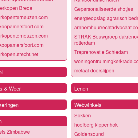
Verkopen Breda
Gepersonaliseerde shotjes
erkopenterneuzen.com
energieopslag agrarisch bedri
koopamersfoort.com
arnhemhuurrechtadvocaat.c
erkopenterneuzen.com
STRAK Bouwgroep dakrenov
rotterdam
koopamersfoort.com
Traprenovatie Schiedam
rkopenutrecht.net
woningontruimingkerkrade.c
metaal doorslijpen
el
s & Weer
Lenen
keringen
Webwinkels
Sokken
n
hooiberg kippenhok
eis Zimbabwe
Goldensound