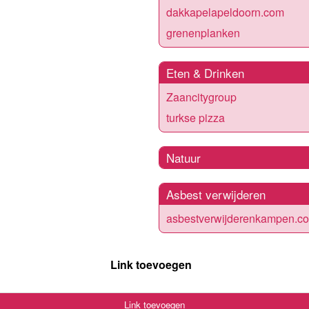
dakkapelapeldoorn.com
grenenplanken
Eten & Drinken
Zaancitygroup
turkse pizza
Natuur
Asbest verwijderen
asbestverwijderenkampen.c
Link toevoegen
Link toevoegen