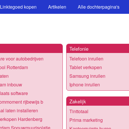
Linktegoed kopen
Artikelen
Alle dochterpagina's
Telefonie
re voor autobedrijven
Telefoon inruilen
ool Rotterdam
Tablet verkopen
laten
Samsung inruilen
am inbouw
Iphone inruilen
aats software
Zakelijk
ommoment rijbewijs b
al laten installeren
Tinttotaal
Verkopen Hardenberg
Prima marketing
rdam Spouwmuurisolatie
Kantoorruimte huren