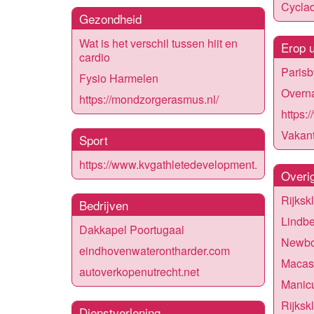
Cyclad
Gezondheid
Wat is het verschil tussen hiit en
Erop u
cardio
Parisb
Fysio Harmelen
Overn
https://mondzorgerasmus.nl/
https:/
Vakant
Sport
https://www.kvgathletedevelopment.nl/
Overi
Rijksk
Bedrijven
Lindbe
Dakkapel Poortugaal
Newbo
eindhovenwaterontharder.com
Macas
autoverkopenutrecht.net
Manic
Rijksk
Dienstverlening